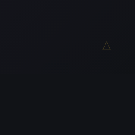
△
O Naszej Organizacji
Przez wieki pozostajemy aktywni w kluczowych
obszarach wpływu społecznego. Nasza misja to